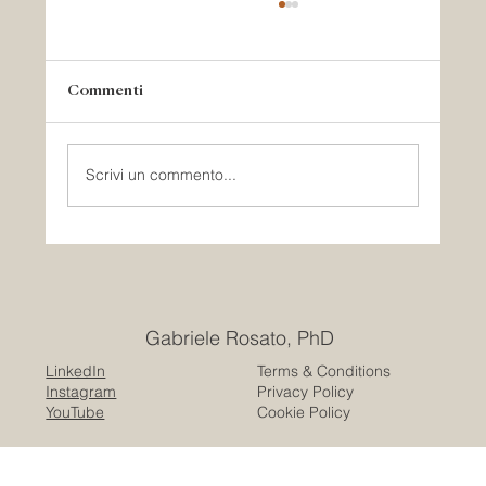
Commenti
Scrivi un commento...
Creare safe spaces: il senso dello spazio
per ə survivor
Gabriele Rosato, PhD
LinkedIn
Terms & Conditions
Instagram
Privacy Policy
YouTube
Cookie Policy