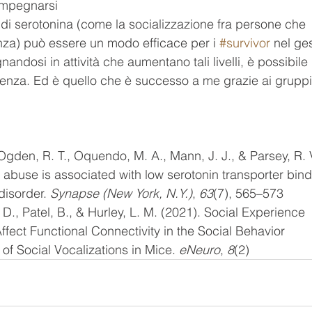
impegnarsi 
li di serotonina (come la socializzazione fra persone che 
nza) può essere un modo efficace per i 
#survivor
 nel ges
andosi in attività che aumentano tali livelli, è possibile 
ivenza. Ed è quello che è successo a me grazie ai gruppi
., Ogden, R. T., Oquendo, M. A., Mann, J. J., & Parsey, R. 
abuse is associated with low serotonin transporter bind
disorder. 
Synapse (New York, N.Y.)
, 
63
(7), 565–573
 D., Patel, B., & Hurley, L. M. (2021). Social Experience 
Affect Functional Connectivity in the Social Behavior 
of Social Vocalizations in Mice. 
eNeuro
, 
8
(2)