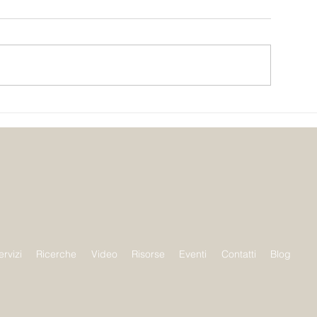
Lo spazio pubblico non è
Creare safe spac
neutro: un approccio
dello spazio per
trauma-informed
ervizi
Ricerche
Video
Risorse
Eventi
Contatti
Blog