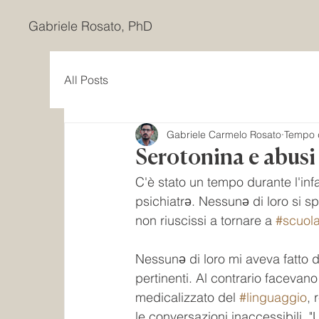
Gabriele Rosato, PhD
All Posts
Gabriele Carmelo Rosato
Tempo d
Serotonina e abusi 
C'è stato un tempo durante l'inf
psichiatrǝ. Nessunǝ di loro si 
non riuscissi a tornare a 
#scuol
Nessunǝ di loro mi aveva fatto
pertinenti. Al contrario facevano
medicalizzato del 
#linguaggio
,
le conversazioni inaccessibili. "