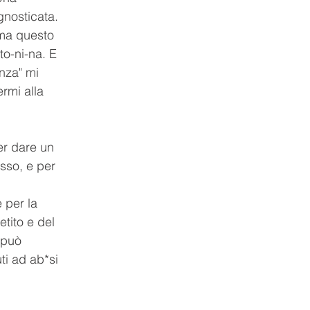
gnosticata. 
ma questo 
o-ni-na. E 
nza" mi 
rmi alla 
er dare un 
sso, e per 
 
 per la 
tito e del 
 può 
ti ad ab*si 