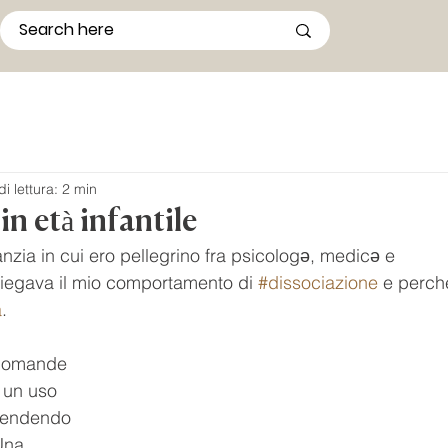
i lettura: 2 min
in età infantile
anzia in cui ero pellegrino fra psicologǝ, medicǝ e 
spiegava il mio comportamento di 
#dissociazione
 e perch
a
.
 domande 
 un uso 
 rendendo 
Una 