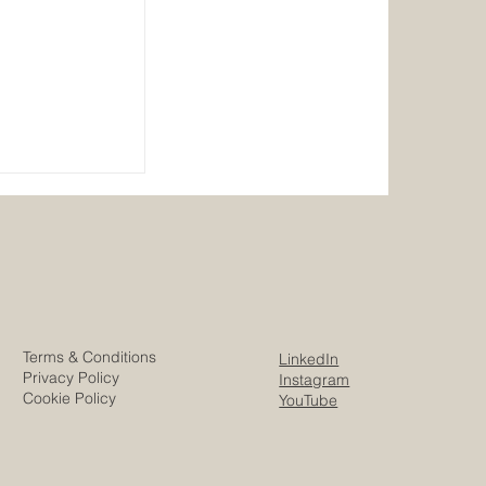
es: il senso
 ə survivor
Terms & Conditions
LinkedIn
Privacy Policy
Instagram
Cookie Policy
YouTube