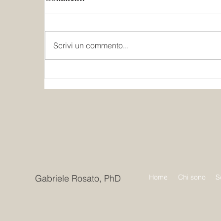
Scrivi un commento...
Il safeguarding è un
concetto “occidentale”?
Gabriele Rosato, PhD
Home
Chi sono
S