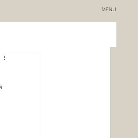
MENU
é 