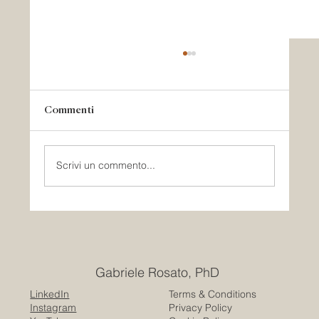
Commenti
Scrivi un commento...
Lo spazio pubblico non è neutro: un
approccio trauma-informed
Gabriele Rosato, PhD
LinkedIn
Terms & Conditions
Instagram
Privacy Policy