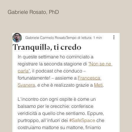
Gabriele Rosato, PhD
Gabriele Carmelo Rosato
Tempo di lettura: 1 min
Tranquillǝ, ti credo
In queste settimane ho cominciato a 
registrare la seconda stagione di 
"Non se ne 
parla"
, il podcast che conduco – 
fortunatamente! – assieme a 
Francesca 
Svanera
, e che è realizzato grazie a 
Meti
.
L'incontro con ogni ospite è come un 
balsamo per le orecchie: conferisce 
veridicità a quello che sentiamo. Eppure, 
purtroppo, all'infuori dei 
#SafeSpace
 che 
costruiamo mattone su mattone, finiamo 