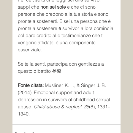
sappi che 
non sei solǝ
 e che ci sono 
persone che credono alla tua storia e sono 
pronte a sostenerti. E sei una persona che è 
pronta a sostenere ǝ survivor, allora comincia 
col dare credito alle testimonianze che ti 
vengono affidate: è una componente 
essenziale.
Se te la senti, partecipa con gentilezza a 
questo dibattito 🫶🏽
Fonte citata:
 Musliner, K. L., & Singer, J. B. 
(2014). Emotional support and adult 
depression in survivors of childhood sexual 
abuse. 
Child abuse & neglect
, 
38
(8), 1331–
1340.