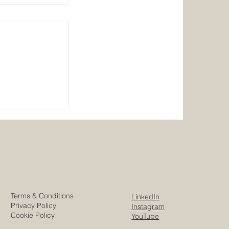
es: il senso
 ə survivor
Terms & Conditions
LinkedIn
Privacy Policy
Instagram
Cookie Policy
YouTube