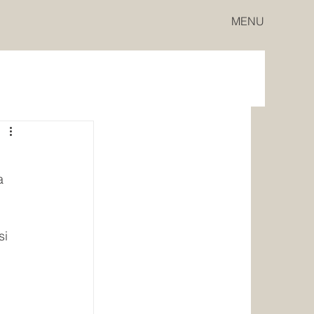
MENU
a 
si 