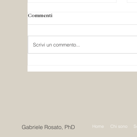
Commenti
Scrivi un commento...
Il safeguarding è un
concetto “occidentale”?
Gabriele Rosato, PhD
Home
Chi sono
S