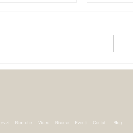
Lo spazio pubblico non è
Creare safe spac
neutro: un approccio
dello spazio per
trauma-informed
ervizi
Ricerche
Video
Risorse
Eventi
Contatti
Blog