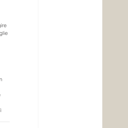
ire 
glie 
n 
 
ì 