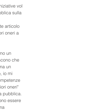
ziative vol
bblica sulla 
e articolo 
i oneri a 
ono un 
oscono che 
 ma un 
, io mi 
competenze 
ori oneri" 
za pubblica. 
sono essere 
ma 