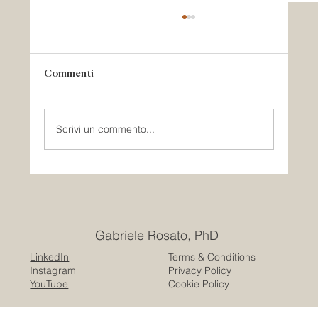
Commenti
Scrivi un commento...
Lo spazio pubblico non è neutro: un
approccio trauma-informed
Gabriele Rosato, PhD
LinkedIn
Terms & Conditions
Instagram
Privacy Policy
YouTube
Cookie Policy