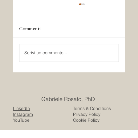
Commenti
Scrivi un commento...
Lo spazio pubblico non è neutro: un
approccio trauma-informed
Gabriele Rosato, PhD
LinkedIn
Terms & Conditions
Instagram
Privacy Policy
YouTube
Cookie Policy